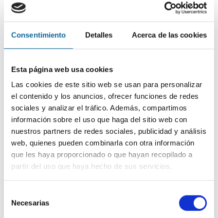
Consentimiento
Detalles
Acerca de las cookies
Esta página web usa cookies
Las cookies de este sitio web se usan para personalizar
el contenido y los anuncios, ofrecer funciones de redes
Contacto
sociales y analizar el tráfico. Además, compartimos
información sobre el uso que haga del sitio web con
nuestros partners de redes sociales, publicidad y análisis
web, quienes pueden combinarla con otra información
VISÍTANOS
que les haya proporcionado o que hayan recopilado a
Padre Larroca, 2 / Bajo
partir del uso que haya hecho de sus servicios.
Esquina Miracruz - 20001
Donostia - San Sebastián
Selección
LLÁMANOS
Necesarias
de
Oficina:
943 32 72 49
consentimiento